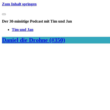
Zum Inhalt springen
Die
Wochennotiz
Der 30-minütige Podcast mit Tim und Jan
Tim und Jan
Die
Daniel die Drohne (#350)
Wochennotiz
Beiträge