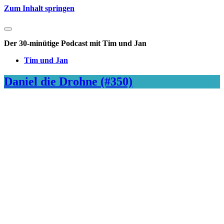
Zum Inhalt springen
Die
Wochennotiz
Der 30-minütige Podcast mit Tim und Jan
Tim und Jan
Die
Daniel die Drohne (#350)
Wochennotiz
Beiträge