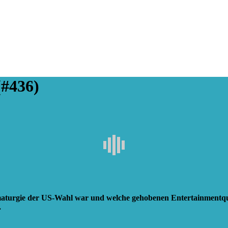
(#436)
ramaturgie der US-Wahl war und welche gehobenen Entertainmentqu
.